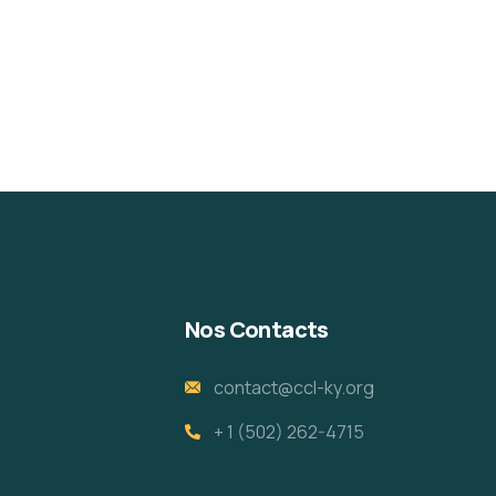
Nos Contacts
contact@ccl-ky.org
+ 1 (502) 262-4715