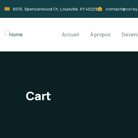
6515, Spencerwood Ct, Louisville, KY 40229
contact@ccl-ky
Accueil
À propos
Deven
Cart