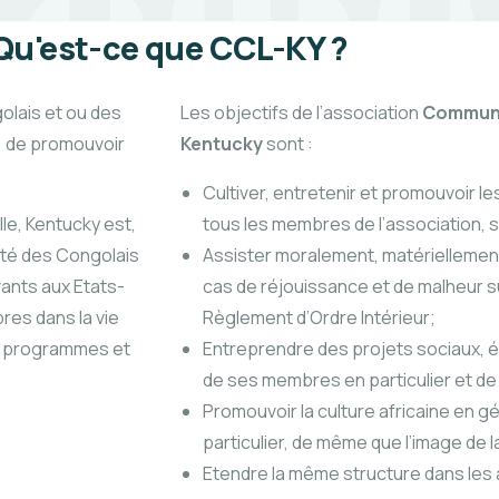
Qu'est-ce que CCL-KY ?
golais et ou des
Les objectifs de l’association
Communau
; de promouvoir
Kentucky
sont :
Cultiver, entretenir et promouvoir le
le, Kentucky est,
tous les membres de l’association, s
arité des Congolais
Assister moralement, matérielleme
ants aux Etats-
cas de réjouissance et de malheur su
res dans la vie
Règlement d’Ordre Intérieur;
es programmes et
Entreprendre des projets sociaux, é
de ses membres en particulier et de l
Promouvoir la culture africaine en gé
particulier, de même que l’image de l
Etendre la même structure dans les a