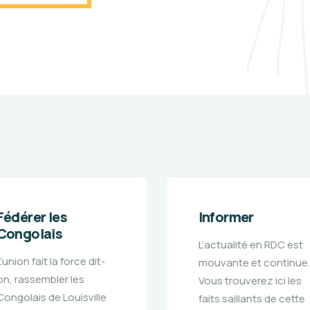
Informer
Participer
L’actualité en RDC est
La CCL-KY participe a
mouvante et continue.
développement de la
Vous trouverez ici les
RDC en collaborant
faits saillants de cette
avec les institutions