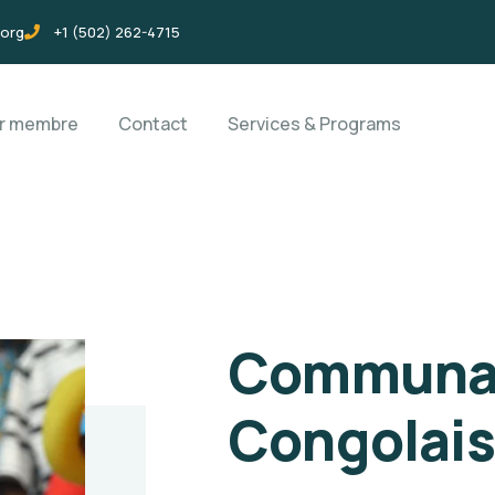
.org
+1 (502) 262-4715
ir membre
Contact
Services & Programs
Communa
Congolais 