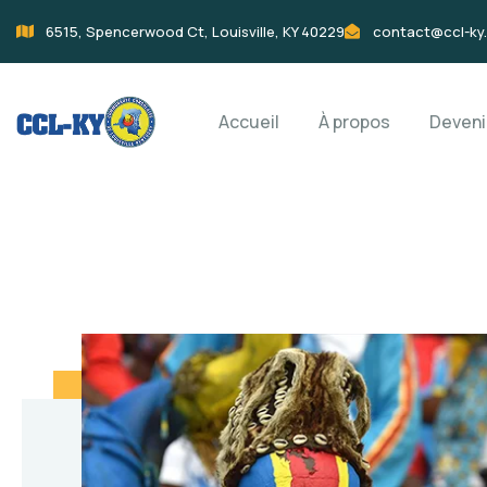
6515, Spencerwood Ct, Louisville, KY 40229
contact@ccl-ky
Accueil
À propos
Deven