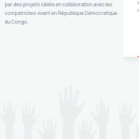
c’est notre première
ion le
par des projets ciblés en collaboration avec les
mission.
compatriotes vivant en République Démocratique
du Congo.