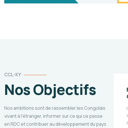
CCL-KY
Nos Objectifs
er
Fédérer les
Congolais
ation
Nos ambitions sont de rassembler les Congolais
L’union fait la force dit-
on, rassembler les
ente.
vivant à l’étranger, informer sur ce qui ce passe
Congolais de Louisville
ancés
en RDC et contribuer au développement du pays