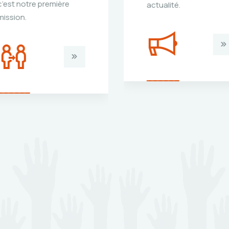
actualité.
locales, les écoles, le
hôpitaux, les
coopératives…