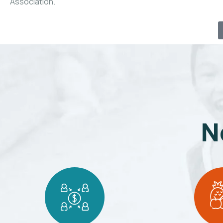
Association.
N