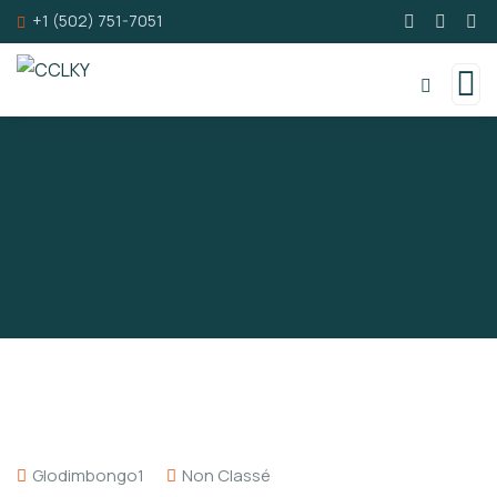
+1 (502) 751-7051
Glodimbongo1
Non Classé