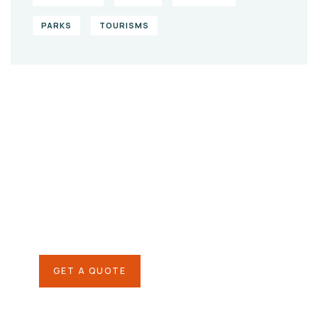
PARKS
TOURISMS
Give them a
helping hand
SPECIAL ADVISORS
Quis autem vel eum iure
repreh ende
GET A QUOTE