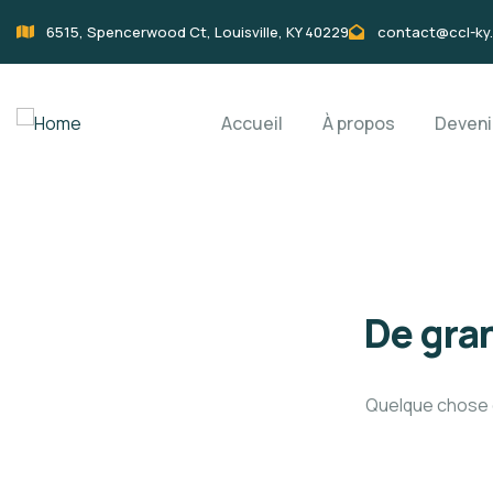
6515, Spencerwood Ct, Louisville, KY 40229
contact@ccl-ky
Accueil
À propos
Deven
De gran
Quelque chose d